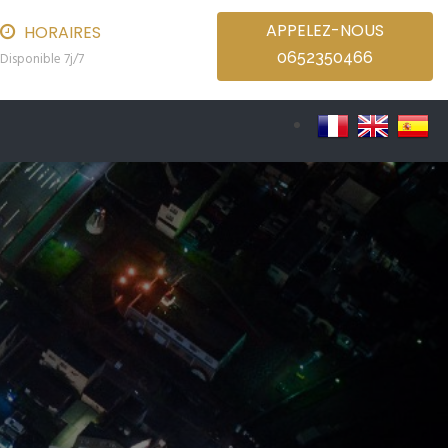
APPELEZ-NOUS
HORAIRES
0652350466
Disponible 7j/7