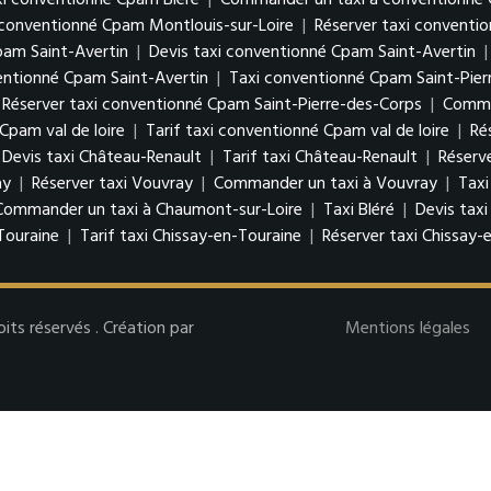
xi conventionné Cpam Bléré
|
Commander un taxi à conventionné 
i conventionné Cpam Montlouis-sur-Loire
|
Réserver taxi conventi
pam Saint-Avertin
|
Devis taxi conventionné Cpam Saint-Avertin
ntionné Cpam Saint-Avertin
|
Taxi conventionné Cpam Saint-Pier
Réserver taxi conventionné Cpam Saint-Pierre-des-Corps
|
Comman
Cpam val de loire
|
Tarif taxi conventionné Cpam val de loire
|
Ré
Devis taxi Château-Renault
|
Tarif taxi Château-Renault
|
Réserv
ay
|
Réserver taxi Vouvray
|
Commander un taxi à Vouvray
|
Taxi
Commander un taxi à Chaumont-sur-Loire
|
Taxi Bléré
|
Devis taxi
Touraine
|
Tarif taxi Chissay-en-Touraine
|
Réserver taxi Chissay-
s réservés . Création par
Mentions légales