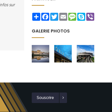
nfos sur
Share
Facebook
Twitter
Email
Message
Skype
Viber
GALERIE PHOTOS
Souscrire