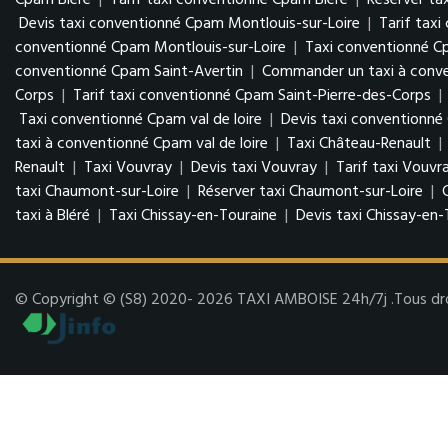
Cpam Bléré
|
Tarif taxi conventionné Cpam Bléré
|
Réserver ta
Devis taxi conventionné Cpam Montlouis-sur-Loire
|
Tarif tax
conventionné Cpam Montlouis-sur-Loire
|
Taxi conventionné C
conventionné Cpam Saint-Avertin
|
Commander un taxi à conve
Corps
|
Tarif taxi conventionné Cpam Saint-Pierre-des-Corps
|
Taxi conventionné Cpam val de loire
|
Devis taxi conventionné 
taxi à conventionné Cpam val de loire
|
Taxi Château-Renault
|
Renault
|
Taxi Vouvray
|
Devis taxi Vouvray
|
Tarif taxi Vouvr
taxi Chaumont-sur-Loire
|
Réserver taxi Chaumont-sur-Loire
|
taxi à Bléré
|
Taxi Chissay-en-Touraine
|
Devis taxi Chissay-en-
© Copyright © (S8) 2020- 2026 TAXI AMBOISE 24h/7j .Tous droit