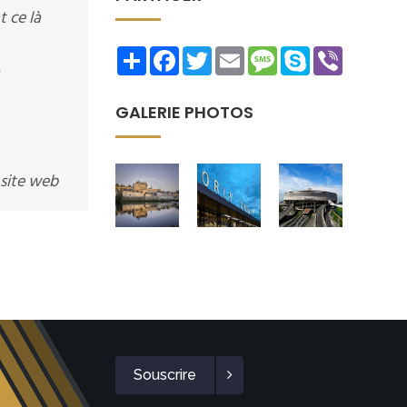
 ce là
Share
Facebook
Twitter
Email
Message
Skype
Viber
GALERIE PHOTOS
 site web
Souscrire