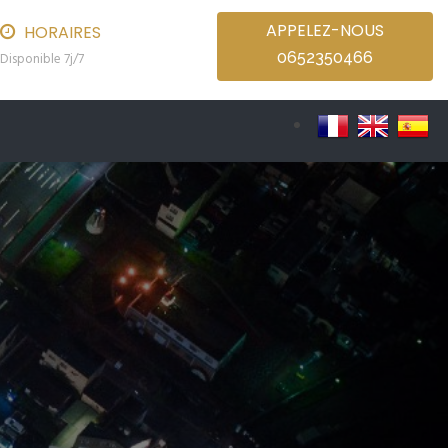
APPELEZ-NOUS
HORAIRES
0652350466
Disponible 7j/7