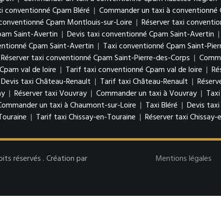
xi conventionné Cpam Bléré
|
Commander un taxi à conventionné 
i conventionné Cpam Montlouis-sur-Loire
|
Réserver taxi conventi
pam Saint-Avertin
|
Devis taxi conventionné Cpam Saint-Avertin
ntionné Cpam Saint-Avertin
|
Taxi conventionné Cpam Saint-Pier
Réserver taxi conventionné Cpam Saint-Pierre-des-Corps
|
Comman
Cpam val de loire
|
Tarif taxi conventionné Cpam val de loire
|
Ré
Devis taxi Château-Renault
|
Tarif taxi Château-Renault
|
Réserv
ay
|
Réserver taxi Vouvray
|
Commander un taxi à Vouvray
|
Taxi
Commander un taxi à Chaumont-sur-Loire
|
Taxi Bléré
|
Devis taxi
Touraine
|
Tarif taxi Chissay-en-Touraine
|
Réserver taxi Chissay-
s réservés . Création par
Mentions légales