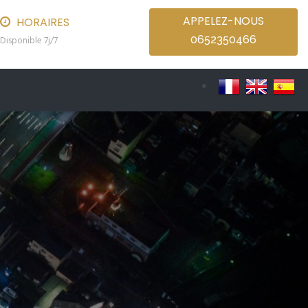
APPELEZ-NOUS
HORAIRES
0652350466
Disponible 7j/7