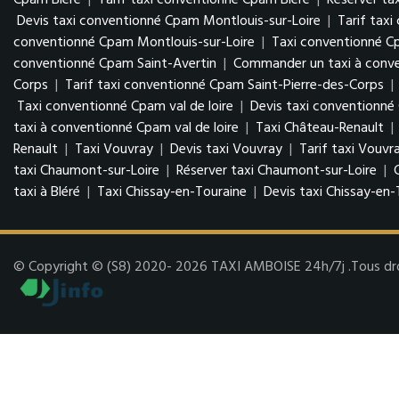
Cpam Bléré
|
Tarif taxi conventionné Cpam Bléré
|
Réserver ta
Devis taxi conventionné Cpam Montlouis-sur-Loire
|
Tarif tax
conventionné Cpam Montlouis-sur-Loire
|
Taxi conventionné C
conventionné Cpam Saint-Avertin
|
Commander un taxi à conve
Corps
|
Tarif taxi conventionné Cpam Saint-Pierre-des-Corps
|
Taxi conventionné Cpam val de loire
|
Devis taxi conventionné 
taxi à conventionné Cpam val de loire
|
Taxi Château-Renault
|
Renault
|
Taxi Vouvray
|
Devis taxi Vouvray
|
Tarif taxi Vouvr
taxi Chaumont-sur-Loire
|
Réserver taxi Chaumont-sur-Loire
|
taxi à Bléré
|
Taxi Chissay-en-Touraine
|
Devis taxi Chissay-en-
© Copyright © (S8) 2020- 2026 TAXI AMBOISE 24h/7j .Tous droit