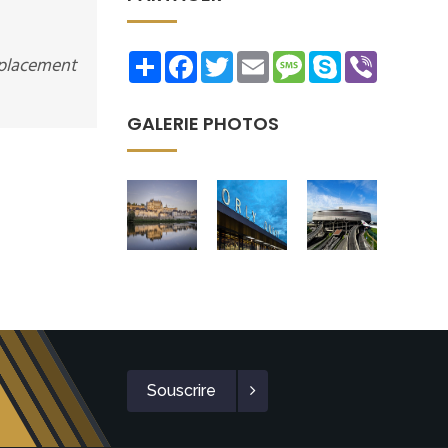
Share
Facebook
Twitter
Email
Message
Skype
Viber
éplacement
GALERIE PHOTOS
Souscrire