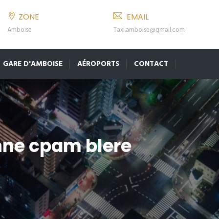
ZONE
EMAIL
Amboise
Taxi.amboise@gmail.com
GARE D'AMBOISE
AÉROPORTS
CONTACT
nne cpam blere