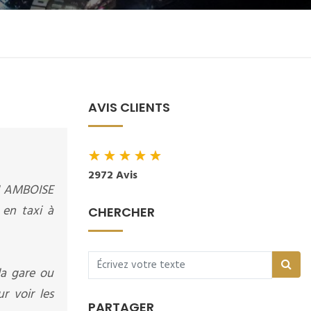
AVIS CLIENTS
★
★
★
★
★
2972 Avis
XI AMBOISE
 en taxi à
CHERCHER
la gare ou
r voir les
PARTAGER