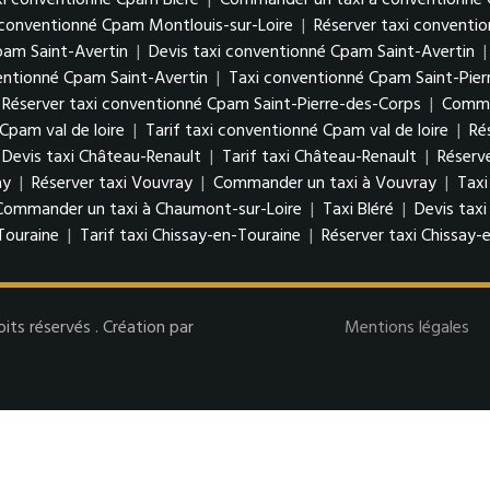
xi conventionné Cpam Bléré
|
Commander un taxi à conventionné 
i conventionné Cpam Montlouis-sur-Loire
|
Réserver taxi conventi
pam Saint-Avertin
|
Devis taxi conventionné Cpam Saint-Avertin
ntionné Cpam Saint-Avertin
|
Taxi conventionné Cpam Saint-Pier
Réserver taxi conventionné Cpam Saint-Pierre-des-Corps
|
Comman
Cpam val de loire
|
Tarif taxi conventionné Cpam val de loire
|
Ré
Devis taxi Château-Renault
|
Tarif taxi Château-Renault
|
Réserv
ay
|
Réserver taxi Vouvray
|
Commander un taxi à Vouvray
|
Taxi
Commander un taxi à Chaumont-sur-Loire
|
Taxi Bléré
|
Devis taxi
Touraine
|
Tarif taxi Chissay-en-Touraine
|
Réserver taxi Chissay-
s réservés . Création par
Mentions légales