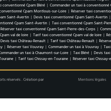
xi conventionné Cpam Bléré
|
Commander un taxi à conventionné 
i conventionné Cpam Montlouis-sur-Loire
|
Réserver taxi conventi
pam Saint-Avertin
|
Devis taxi conventionné Cpam Saint-Avertin
ntionné Cpam Saint-Avertin
|
Taxi conventionné Cpam Saint-Pier
Réserver taxi conventionné Cpam Saint-Pierre-des-Corps
|
Comman
Cpam val de loire
|
Tarif taxi conventionné Cpam val de loire
|
Ré
Devis taxi Château-Renault
|
Tarif taxi Château-Renault
|
Réserv
ay
|
Réserver taxi Vouvray
|
Commander un taxi à Vouvray
|
Taxi
Commander un taxi à Chaumont-sur-Loire
|
Taxi Bléré
|
Devis taxi
Touraine
|
Tarif taxi Chissay-en-Touraine
|
Réserver taxi Chissay-
s réservés . Création par
Mentions légales