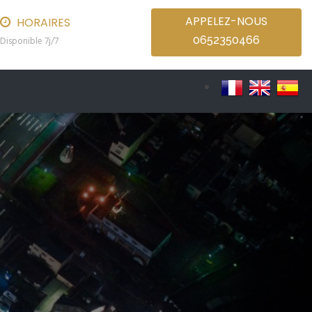
APPELEZ-NOUS
HORAIRES
0652350466
Disponible 7j/7