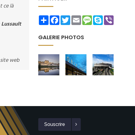
 ce là
Share
Facebook
Twitter
Email
Message
Skype
Viber
à
Lussault
GALERIE PHOTOS
 site web
Souscrire