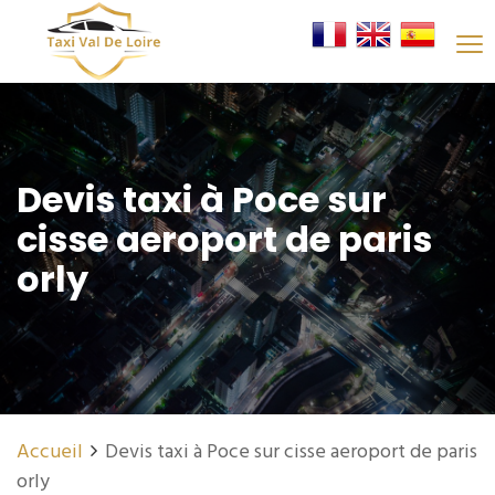
Devis taxi à Poce sur
cisse aeroport de paris
orly
Accueil
Devis taxi à Poce sur cisse aeroport de paris
orly