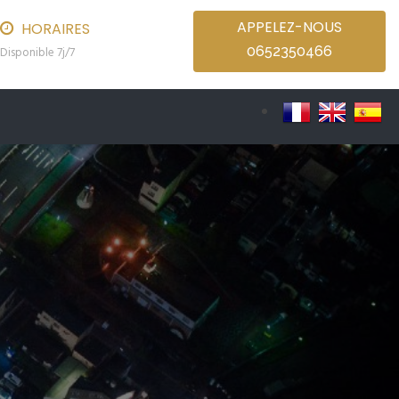
APPELEZ-NOUS
HORAIRES
0652350466
Disponible 7j/7