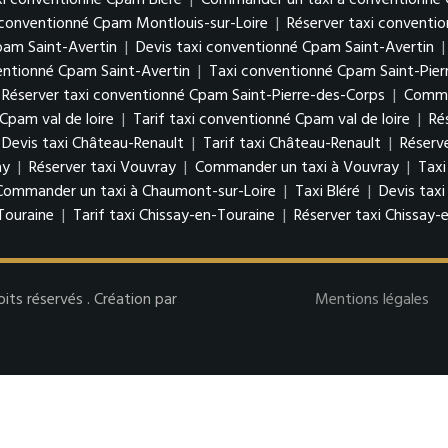
xi conventionné Cpam Bléré
|
Commander un taxi à conventionné 
i conventionné Cpam Montlouis-sur-Loire
|
Réserver taxi conventi
pam Saint-Avertin
|
Devis taxi conventionné Cpam Saint-Avertin
ntionné Cpam Saint-Avertin
|
Taxi conventionné Cpam Saint-Pier
Réserver taxi conventionné Cpam Saint-Pierre-des-Corps
|
Comman
Cpam val de loire
|
Tarif taxi conventionné Cpam val de loire
|
Ré
Devis taxi Château-Renault
|
Tarif taxi Château-Renault
|
Réserv
ay
|
Réserver taxi Vouvray
|
Commander un taxi à Vouvray
|
Taxi
Commander un taxi à Chaumont-sur-Loire
|
Taxi Bléré
|
Devis taxi
Touraine
|
Tarif taxi Chissay-en-Touraine
|
Réserver taxi Chissay-
s réservés . Création par
Mentions légales