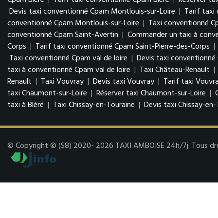
Cpam Bléré
|
Tarif taxi conventionné Cpam Bléré
|
Réserver ta
Devis taxi conventionné Cpam Montlouis-sur-Loire
|
Tarif tax
conventionné Cpam Montlouis-sur-Loire
|
Taxi conventionné C
conventionné Cpam Saint-Avertin
|
Commander un taxi à conve
Corps
|
Tarif taxi conventionné Cpam Saint-Pierre-des-Corps
|
Taxi conventionné Cpam val de loire
|
Devis taxi conventionné 
taxi à conventionné Cpam val de loire
|
Taxi Château-Renault
|
Renault
|
Taxi Vouvray
|
Devis taxi Vouvray
|
Tarif taxi Vouvr
taxi Chaumont-sur-Loire
|
Réserver taxi Chaumont-sur-Loire
|
taxi à Bléré
|
Taxi Chissay-en-Touraine
|
Devis taxi Chissay-en-
© Copyright © (S8) 2020- 2026 TAXI AMBOISE 24h/7j .Tous droit