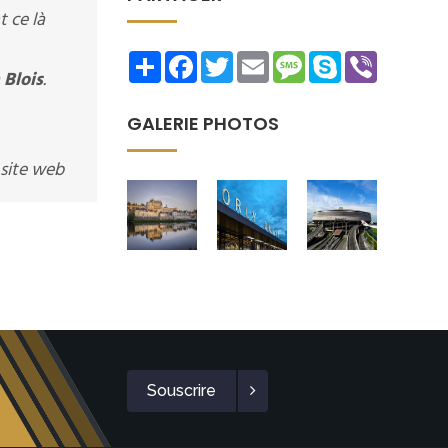
 ce là
Share
Facebook
Twitter
Email
Message
Skype
Viber
à
Blois
.
GALERIE PHOTOS
 site web
Souscrire