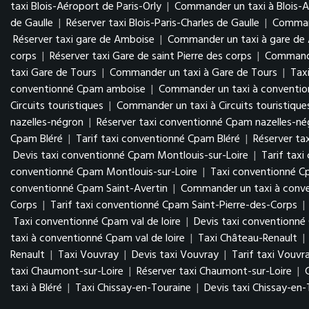
taxi Blois-Aéroport de Paris-Orly
|
Commander un taxi à Blois-A
de Gaulle
|
Réserver taxi Blois-Paris-Charles de Gaulle
|
Command
Réserver taxi gare de Amboise
|
Commander un taxi à gare de
corps
|
Réserver taxi Gare de saint Pierre des corps
|
Commander
taxi Gare de Tours
|
Commander un taxi à Gare de Tours
|
Tax
conventionné Cpam amboise
|
Commander un taxi à conventi
Circuits touristiques
|
Commander un taxi à Circuits touristique
nazelles-négron
|
Réserver taxi conventionné Cpam nazelles-n
Cpam Bléré
|
Tarif taxi conventionné Cpam Bléré
|
Réserver ta
Devis taxi conventionné Cpam Montlouis-sur-Loire
|
Tarif tax
conventionné Cpam Montlouis-sur-Loire
|
Taxi conventionné C
conventionné Cpam Saint-Avertin
|
Commander un taxi à conve
Corps
|
Tarif taxi conventionné Cpam Saint-Pierre-des-Corps
|
Taxi conventionné Cpam val de loire
|
Devis taxi conventionné 
taxi à conventionné Cpam val de loire
|
Taxi Château-Renault
|
Renault
|
Taxi Vouvray
|
Devis taxi Vouvray
|
Tarif taxi Vouvr
taxi Chaumont-sur-Loire
|
Réserver taxi Chaumont-sur-Loire
|
taxi à Bléré
|
Taxi Chissay-en-Touraine
|
Devis taxi Chissay-en-