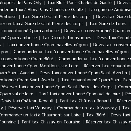
éroport de Paris-Orly
|
Taxi Blois-Paris-Charles de Gaulle
|
Devis t
er un taxi à Blois-Paris-Charles de Gaulle
|
Taxi gare de Ambois
 Amboise
|
Taxi Gare de saint Pierre des corps
|
Devis taxi Gare d
 un taxi à Gare de saint Pierre des corps
|
Taxi Gare de Tours
|
i conventionné Cpam amboise
|
Devis taxi conventionné Cpam a
onné Cpam amboise
|
Taxi Circuits touristiques
|
Devis taxi Circuit
s
|
Taxi conventionné Cpam nazelles-négron
|
Devis taxi conven
égron
|
Commander un taxi à conventionné Cpam nazelles-négron
xi conventionné Cpam Bléré
|
Commander un taxi à conventionné 
i conventionné Cpam Montlouis-sur-Loire
|
Réserver taxi conventi
pam Saint-Avertin
|
Devis taxi conventionné Cpam Saint-Avertin
ntionné Cpam Saint-Avertin
|
Taxi conventionné Cpam Saint-Pier
Réserver taxi conventionné Cpam Saint-Pierre-des-Corps
|
Comman
Cpam val de loire
|
Tarif taxi conventionné Cpam val de loire
|
Ré
Devis taxi Château-Renault
|
Tarif taxi Château-Renault
|
Réserv
ay
|
Réserver taxi Vouvray
|
Commander un taxi à Vouvray
|
Taxi
Commander un taxi à Chaumont-sur-Loire
|
Taxi Bléré
|
Devis taxi
Touraine
|
Tarif taxi Chissay-en-Touraine
|
Réserver taxi Chissay-