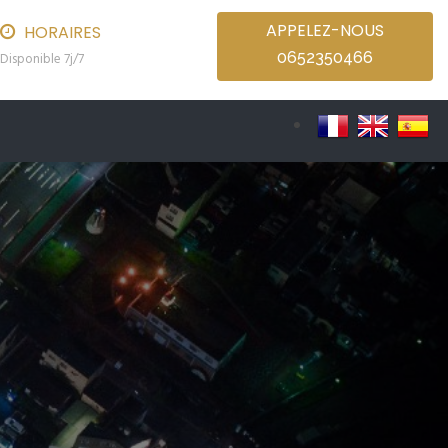
APPELEZ-NOUS
HORAIRES
0652350466
Disponible 7j/7