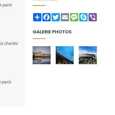
e paris
Share
Facebook
Twitter
Email
Message
Skype
Viber
GALERIE PHOTOS
s charles
 paris