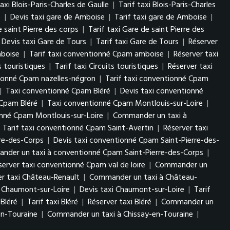
axi Blois-Paris-Charles de Gaulle
|
Tarif taxi Blois-Paris-Charles
e
|
Devis taxi gare de Amboise
|
Tarif taxi gare de Amboise
|
e saint Pierre des corps
|
Tarif taxi Gare de saint Pierre des
Devis taxi Gare de Tours
|
Tarif taxi Gare de Tours
|
Réserver
mboise
|
Tarif taxi conventionné Cpam amboise
|
Réserver taxi
s touristiques
|
Tarif taxi Circuits touristiques
|
Réserver taxi
tionné Cpam nazelles-négron
|
Tarif taxi conventionné Cpam
|
Taxi conventionné Cpam Bléré
|
Devis taxi conventionné
Cpam Bléré
|
Taxi conventionné Cpam Montlouis-sur-Loire
|
onné Cpam Montlouis-sur-Loire
|
Commander un taxi à
|
Tarif taxi conventionné Cpam Saint-Avertin
|
Réserver taxi
re-des-Corps
|
Devis taxi conventionné Cpam Saint-Pierre-des-
der un taxi à conventionné Cpam Saint-Pierre-des-Corps
|
server taxi conventionné Cpam val de loire
|
Commander un
er taxi Château-Renault
|
Commander un taxi à Château-
 Chaumont-sur-Loire
|
Devis taxi Chaumont-sur-Loire
|
Tarif
 Bléré
|
Tarif taxi Bléré
|
Réserver taxi Bléré
|
Commander un
en-Touraine
|
Commander un taxi à Chissay-en-Touraine
|