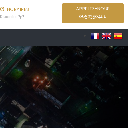
APPELEZ-NOUS
HORAIRES
0652350466
Disponible 7j/7