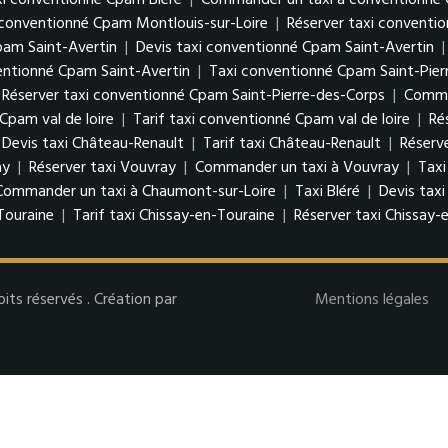
xi conventionné Cpam Bléré
|
Commander un taxi à conventionné 
i conventionné Cpam Montlouis-sur-Loire
|
Réserver taxi conventi
pam Saint-Avertin
|
Devis taxi conventionné Cpam Saint-Avertin
ntionné Cpam Saint-Avertin
|
Taxi conventionné Cpam Saint-Pier
Réserver taxi conventionné Cpam Saint-Pierre-des-Corps
|
Comman
Cpam val de loire
|
Tarif taxi conventionné Cpam val de loire
|
Ré
Devis taxi Château-Renault
|
Tarif taxi Château-Renault
|
Réserv
ay
|
Réserver taxi Vouvray
|
Commander un taxi à Vouvray
|
Taxi
Commander un taxi à Chaumont-sur-Loire
|
Taxi Bléré
|
Devis taxi
Touraine
|
Tarif taxi Chissay-en-Touraine
|
Réserver taxi Chissay-
s réservés . Création par
Mentions légales