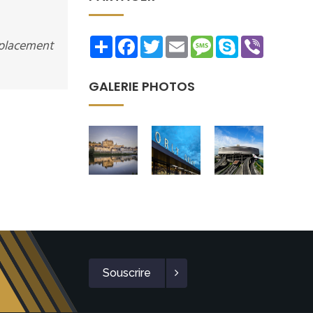
Share
Facebook
Twitter
Email
Message
Skype
Viber
éplacement
GALERIE PHOTOS
Souscrire