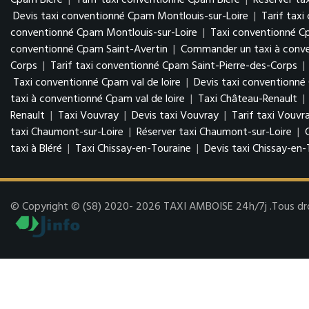
Cpam Bléré
|
Tarif taxi conventionné Cpam Bléré
|
Réserver ta
Devis taxi conventionné Cpam Montlouis-sur-Loire
|
Tarif tax
conventionné Cpam Montlouis-sur-Loire
|
Taxi conventionné C
conventionné Cpam Saint-Avertin
|
Commander un taxi à conve
Corps
|
Tarif taxi conventionné Cpam Saint-Pierre-des-Corps
|
Taxi conventionné Cpam val de loire
|
Devis taxi conventionné 
taxi à conventionné Cpam val de loire
|
Taxi Château-Renault
|
Renault
|
Taxi Vouvray
|
Devis taxi Vouvray
|
Tarif taxi Vouvr
taxi Chaumont-sur-Loire
|
Réserver taxi Chaumont-sur-Loire
|
taxi à Bléré
|
Taxi Chissay-en-Touraine
|
Devis taxi Chissay-en-
© Copyright © (S8) 2020- 2026 TAXI AMBOISE 24h/7j .Tous droit