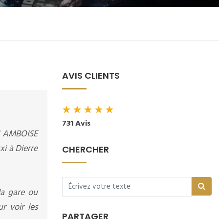
AVIS CLIENTS
★
★
★
★
★
731 Avis
XI AMBOISE
xi à Dierre
CHERCHER
la gare ou
r voir les
PARTAGER