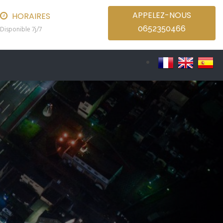
APPELEZ-NOUS
HORAIRES
0652350466
Disponible 7j/7