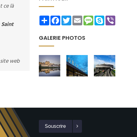
 ce là
Share
Facebook
Twitter
Email
Message
Skype
Viber
à
Saint
GALERIE PHOTOS
 site web
Souscrire