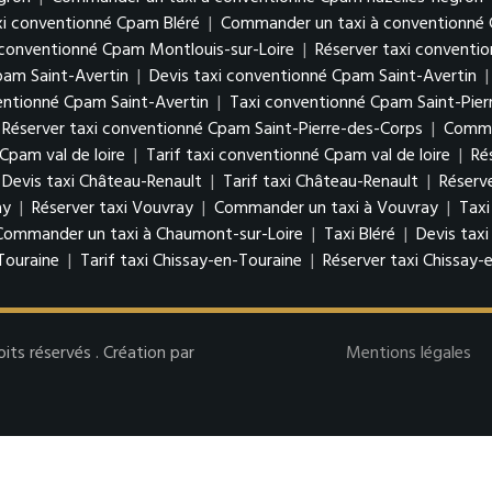
xi conventionné Cpam Bléré
|
Commander un taxi à conventionné 
i conventionné Cpam Montlouis-sur-Loire
|
Réserver taxi conventi
pam Saint-Avertin
|
Devis taxi conventionné Cpam Saint-Avertin
ntionné Cpam Saint-Avertin
|
Taxi conventionné Cpam Saint-Pier
Réserver taxi conventionné Cpam Saint-Pierre-des-Corps
|
Comman
Cpam val de loire
|
Tarif taxi conventionné Cpam val de loire
|
Ré
Devis taxi Château-Renault
|
Tarif taxi Château-Renault
|
Réserv
ay
|
Réserver taxi Vouvray
|
Commander un taxi à Vouvray
|
Taxi
Commander un taxi à Chaumont-sur-Loire
|
Taxi Bléré
|
Devis taxi
Touraine
|
Tarif taxi Chissay-en-Touraine
|
Réserver taxi Chissay-
s réservés . Création par
Mentions légales